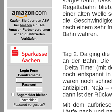
sorgte dafür, dass
Regattabahn blie
einer alten Welle 
die Geschwindigke
Kaufen Sie über den ASV
bei
Amazon
ein! Als
nach einem sehr fr
Amazon-Partner verdienen
Bahn wahren.
wir an qualifizierten
Verkäufen.
Tag 2. Da ging die
an der Bahn. Die 
„Delta Time“ (mit d
Login Form
noch entspannt in
Benutzername
waren noch schnell
Passwort
antizipiert. Naja 
dann ist der Rückw
Angemeldet bleiben
Mit dem aufbries
Passwort vergessen?
Läufe nach und na