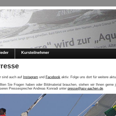
ieder
Kursteilnehmer
resse
r sind auch auf
Instagram
und
Facebook
aktiv. Folge uns dort für weitere aktu
llten Sie Fragen haben oder Bildmaterial brauchen, stehen wir Ihnen gerne j
seren Pressesprecher Andreas Konradi unter
presse@asv-aachen.de
.