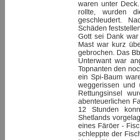
waren unter Deck. 
rollte, wurden d
geschleudert. N
Schäden feststellen
Gott sei Dank war 
Mast war kurz üb
gebrochen. Das Bb 
Unterwant war ang
Topnanten den noc
ein Spi-Baum ware
weggerissen und u
Rettungsinsel wu
abenteuerlichen Fa
12 Stunden konn
Shetlands vorgelag
eines Färöer - Fis
schleppte der Fisc