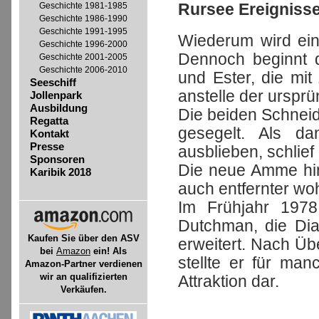
Rursee Ereigniss
Geschichte 1981-1985
Geschichte 1986-1990
Geschichte 1991-1995
Wiederum wird ein
Geschichte 1996-2000
Dennoch beginnt d
Geschichte 2001-2005
Geschichte 2006-2010
und Ester, die mi
Seeschiff
anstelle der urspr
Jollenpark
Ausbildung
Die beiden Schneid
Regatta
gesegelt. Als da
Kontakt
Presse
ausblieben, schlief
Sponsoren
Die neue Amme hin
Karibik 2018
auch entfernter w
Im Frühjahr 1978
Dutchman, die Dia
Kaufen Sie über den ASV
erweitert. Nach Ü
bei
Amazon
ein! Als
stellte er für ma
Amazon-Partner verdienen
wir an qualifizierten
Attraktion dar.
Verkäufen.