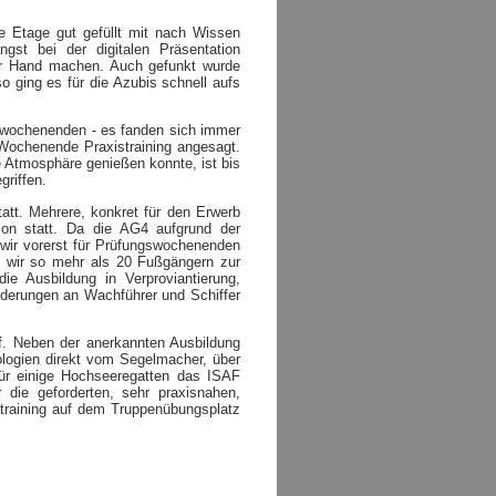
 Etage gut gefüllt mit nach Wissen
gst bei der digitalen Präsentation
r Hand machen. Auch gefunkt wurde
o ging es für die Azubis schnell aufs
gswochenenden - es fanden sich immer
Wochenende Praxistraining angesagt.
 Atmosphäre genießen konnte, ist bis
griffen.
tatt. Mehrere, konkret für den Erwerb
son statt. Da die AG4 aufgrund der
n wir vorerst für Prüfungswochenenden
 wir so mehr als 20 Fußgängern zur
 Ausbildung in Verproviantierung,
rderungen an Wachführer und Schiffer
f. Neben der anerkannten Ausbildung
ologien direkt vom Segelmacher, über
für einige Hochseeregatten das ISAF
ür die geforderten, sehr praxisnahen,
straining auf dem Truppenübungsplatz