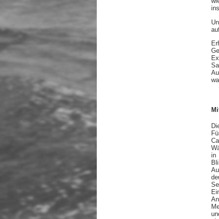
wi
in
Un
au
Er
Ge
Ex
Sa
Au
wa
Mi
Di
Fü
Ca
Wä
in
Bl
Au
de
Se
Ei
An
Me
un