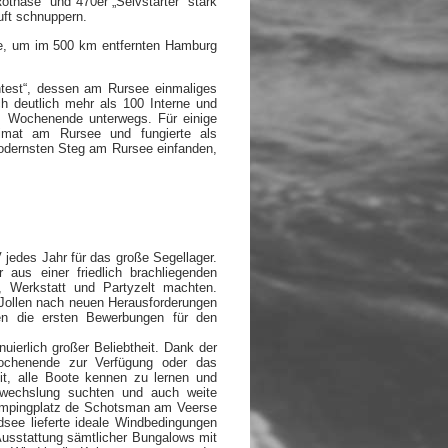
otnase“ und 470er „Selvstarter“ stark
uft schnuppern.
e, um im 500 km entfernten Hamburg
test“, dessen am Rursee einmaliges
h deutlich mehr als 100 Interne und
es Wochenende unterwegs. Für einige
imat am Rursee und fungierte als
odernsten Steg am Rursee einfanden,
 jedes Jahr für das große Segellager.
us einer friedlich brachliegenden
, Werkstatt und Partyzelt machten.
 Jollen nach neuen Herausforderungen
en die ersten Bewerbungen für den
inuierlich großer Beliebtheit. Dank der
Wochenende zur Verfügung oder das
it, alle Boote kennen zu lernen und
Abwechslung suchten und auch weite
 Campingplatz de Schotsman am Veerse
dsee lieferte ideale Windbedingungen
Ausstattung sämtlicher Bungalows mit