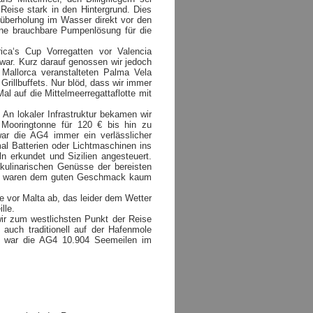
Reise stark in den Hintergrund. Dies
erüberholung im Wasser direkt vor den
ine brauchbare Pumpenlösung für die
ica‘s Cup Vorregatten vor Valencia
ar. Kurz darauf genossen wir jedoch
Mallorca veranstalteten Palma Vela
Grillbuffets. Nur blöd, dass wir immer
l auf die Mittelmeerregattaflotte mit
 An lokaler Infrastruktur bekamen wir
 Mooringtonne für 120 € bis hin zu
war die AG4 immer ein verlässlicher
al Batterien oder Lichtmaschinen ins
ln erkundet und Sizilien angesteuert.
kulinarischen Genüsse der bereisten
ank waren dem guten Geschmack kaum
 vor Malta ab, das leider dem Wetter
lle.
ir zum westlichsten Punkt der Reise
auch traditionell auf der Hafenmole
tar war die AG4 10.904 Seemeilen im