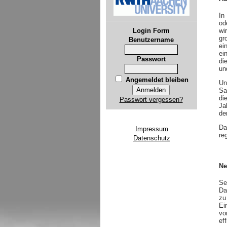
In
od
wi
Login Form
gr
Benutzername
ei
ei
Passwort
di
un
Angemeldet bleiben
Un
Sa
di
Passwort vergessen?
Ja
de
Da
Impressum
re
Datenschutz
Ne
Se
Da
zu
Ei
vo
ef