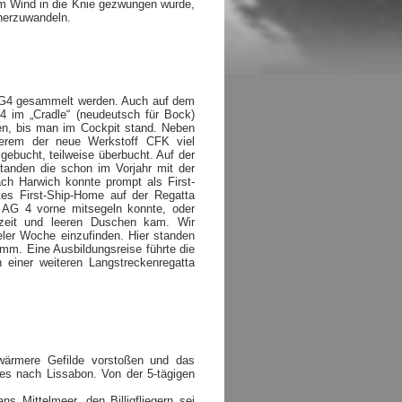
om Wind in die Knie gezwungen wurde,
herzuwandeln.
 AG4 gesammelt werden. Auch auf dem
 im „Cradle“ (neudeutsch für Bock)
en, bis man im Cockpit stand. Neben
nderem der neue Werkstoff CFK viel
gebucht, teilweise überbucht. Auf der
anden die schon im Vorjahr mit der
h Harwich konnte prompt als First-
es First-Ship-Home auf der Regatta
AG 4 vorne mitsegeln konnte, oder
zeit und leeren Duschen kam. Wir
ler Woche einzufinden. Hier standen
mm. Eine Ausbildungsreise führte die
einer weiteren Langstreckenregatta
wärmere Gefilde vorstoßen und das
s nach Lissabon. Von der 5-tägigen
s Mittelmeer, den Billigfliegern sei