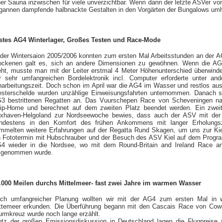
ner Sauna inzwischen für viele unverzichtbar. Wenn dann der letzte ASVer v
gannen dampfende halbnackte Gestalten in den Vorgärten der Bungalows um
stes AG4 Winterlager, Großes Testen und Race-Mode
 der Wintersaion 2005/2006 konnten zum ersten Mal Arbeitsstunden an der
ockenen galt es, sich an andere Dimensionen zu gewöhnen. Wenn die AG4
eht, musste man mit der Leiter erstmal 4 Meter Höhenunterschied überwind
r sehr umfangreichen Bordelektronik incl. Computer erforderte unter a
narbeitungszeit. Doch schon im April war die AG4 im Wasser und restlos aus
sterschelde wurden unzählige Einweisungsfahrten unternommen. Danach st
3 bestrittenen Regatten an. Das Vuurschepen Race von Scheveningen nac
ip-Home und berechnet auf dem zweiten Platz beendet werden. Ein zweit
xhaven-Helgoland zur Nordseewoche bewies, dass auch der ASV mit der 
ndestens in den Komfort des frühen Ankommens mit langer Erholungs
mmelten weitere Erfahrungen auf der Regatta Rund Skagen, um uns zur Kie
n Fototermin mit Hubschrauber und der Besuch des ASV Kiel auf dem Progra
4 wieder in die Nordsee, wo mit dem Round-Britain and Ireland Race an 
ilgenommen wurde.
.000 Meilen durchs Mittelmeer- fast zwei Jahre im warmen Wasser
ch umfangreicher Planung wollten wir mit der AG4 zum ersten Mal in 
ttemeer erkunden. Die Überführung begann mit den Cascais Race von Cowe
urmkreuz wurde noch lange erzählt.
otz der großen Emissionsdiskussion in Deutschland lagen die Flugpreise an