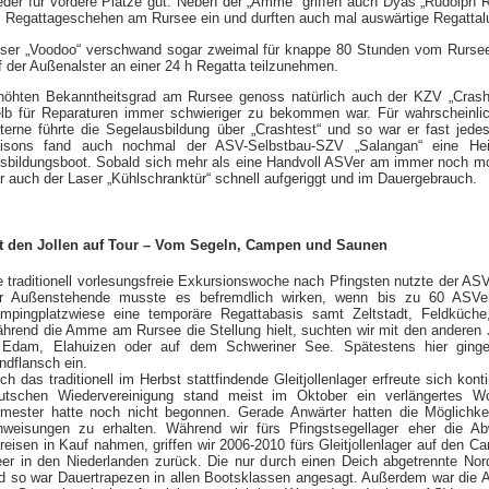
eder für vordere Plätze gut. Neben der „Amme“ griffen auch Dyas „Rudolph R
s Regattageschehen am Rursee ein und durften auch mal auswärtige Regattal
ser „Voodoo“ verschwand sogar zweimal für knappe 80 Stunden vom Rurse
f der Außenalster an einer 24 h Regatta teilzunehmen.
höhten Bekanntheitsgrad am Rursee genoss natürlich auch der KZV „Crash
lb für Reparaturen immer schwieriger zu bekommen war. Für wahrscheinlic
terne führte die Segelausbildung über „Crashtest“ und so war er fast jed
isons fand auch nochmal der ASV-Selbstbau-SZV „Salangan“ eine He
sbildungsboot. Sobald sich mehr als eine Handvoll ASVer am immer noch m
r auch der Laser „Kühlschranktür“ schnell aufgeriggt und im Dauergebrauch.
t den Jollen auf Tour – Vom Segeln, Campen und Saunen
e traditionell vorlesungsfreie Exkursionswoche nach Pfingsten nutzte der ASV
r Außenstehende musste es befremdlich wirken, wenn bis zu 60 ASVer a
mpingplatzwiese eine temporäre Regattabasis samt Zeltstadt, Feldküche
hrend die Amme am Rursee die Stellung hielt, suchten wir mit den anderen
 Edam, Elahuizen oder auf dem Schweriner See. Spätestens hier ging
indflansch ein.
ch das traditionell im Herbst stattfindende Gleitjollenlager erfreute sich kont
utschen Wiedervereinigung stand meist im Oktober ein verlängertes 
mester hatte noch nicht begonnen. Gerade Anwärter hatten die Möglichke
nweisungen zu erhalten. Während wir fürs Pfingstsegellager eher die 
reisen in Kauf nahmen, griffen wir 2006-2010 fürs Gleitjollenlager auf den
er in den Niederlanden zurück. Die nur durch einen Deich abgetrennte Nor
d so war Dauertrapezen in allen Bootsklassen angesagt. Außerdem war die 