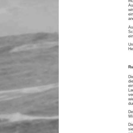
mu
Au
wi
ei
an
Au
Sc
ei
Un
He
Ru
Di
di
ei
La
ve
wi
du
De
Wi
Di
si