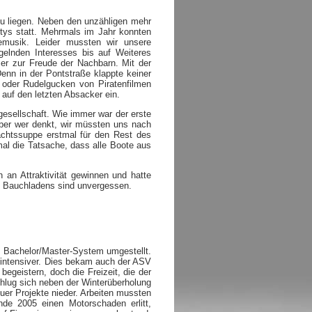
zu liegen. Neben den unzähligen mehr
rtys statt. Mehrmals im Jahr konnten
emusik. Leider mussten wir unsere
gelnden Interesses bis auf Weiteres
mer zur Freude der Nachbarn. Mit der
enn in der Pontstraße klappte keiner
 oder Rudelgucken von Piratenfilmen
 auf den letzten Absacker ein.
esellschaft. Wie immer war der erste
ber wer denkt, wir müssten uns nach
achtssuppe erstmal für den Rest des
al die Tatsache, dass alle Boote aus
 an Attraktivität gewinnen und hatte
s Bauchladens sind unvergessen.
 Bachelor/Master-System umgestellt.
itintensiver. Dies bekam auch der ASV
egeistern, doch die Freizeit, die der
chlug sich neben der Winterüberholung
uer Projekte nieder. Arbeiten mussten
de 2005 einen Motorschaden erlitt,