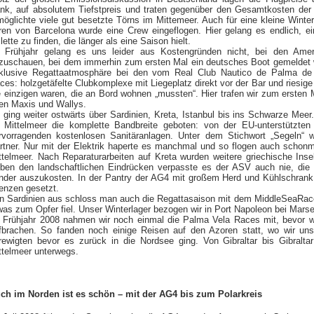
nk, auf absolutem Tiefstpreis und traten gegenüber den Gesamtkosten der 
möglichte viele gut besetzte Törns im Mittemeer. Auch für eine kleine Wint
ren von Barcelona wurde eine Crew eingeflogen. Hier gelang es endlich, e
ilette zu finden, die länger als eine Saison hielt.
 Frühjahr gelang es uns leider aus Kostengründen nicht, bei den Amer
zuschauen, bei dem immerhin zum ersten Mal ein deutsches Boot gemeldet w
klusive Regattaatmosphäre bei den vom Real Club Nautico de Palma de 
ces: holzgetäfelte Clubkomplexe mit Liegeplatz direkt vor der Bar und riesige 
e einzigen waren, die an Bord wohnen „mussten“. Hier trafen wir zum ersten Ma
ren Maxis und Wallys.
 ging weiter ostwärts über Sardinien, Kreta, Istanbul bis ins Schwarze Meer.
 Mittelmeer die komplette Bandbreite geboten: von der EU-unterstützten
rvorragenden kostenlosen Sanitäranlagen. Unter dem Stichwort „Segeln“ 
rtner. Nur mit der Elektrik haperte es manchmal und so flogen auch schonm
ttelmeer. Nach Reparaturarbeiten auf Kreta wurden weitere griechische Inse
ben den landschaftlichen Eindrücken verpasste es der ASV auch nie, die 
nder auszukosten. In der Pantry der AG4 mit großem Herd und Kühlschr
enzen gesetzt.
n Sardinien aus schloss man auch die Regattasaison mit dem MiddleSeaRace
was zum Opfer fiel. Unser Winterlager bezogen wir in Port Napoleon bei Marsei
 Frühjahr 2008 nahmen wir noch einmal die Palma Vela Races mit, bevor w
fbrachen. So fanden noch einige Reisen auf den Azoren statt, wo wir uns 
rewigten bevor es zurück in die Nordsee ging. Von Gibraltar bis Gibral
ttelmeer unterwegs.
ch im Norden ist es schön – mit der AG4 bis zum Polarkreis