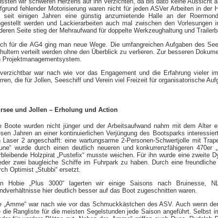
ssten wir schweren Herzens auf ihn verzichten, da bis dato keine Aussicht 
fgrund fehlender Motorisierung waren nicht für jeden ASVer Arbeiten in der 
r seit einigen Jahren eine günstig anzumietende Halle an der Roermond
ngestellt werden und Lackierarbeiten auch mal zwischen den Vorlesungen 
deren Seite stieg der Mehraufwand für doppelte Werkzeughaltung und Trailerba
ch für die AG4 ging man neue Wege. Die umfangreichen Aufgaben des Se
hultern verteilt werden ohne den Überblick zu verlieren. Zur besseren Doku
n Projektmanagementsystem.
verzichtbar war nach wie vor das Engagement und die Erfahrung vieler im 
rren, die für Jollen, Seeschiff und Verein viel Freizeit für organisatorische Au
rsee und Jollen – Erholung und Action
e Boote wurden nicht jünger und der Arbeitsaufwand nahm mit dem Alter e
esen Jahren an einer kontinuierlichen Verjüngung des Bootsparks interessier
n Laser 2 angeschafft: eine wartungsarme 2-Personen-Schwertjolle mit Trape
une“ wurde durch einen deutlich neueren und konkurrenzfähigeren 470er „S
rbleibende Holzpirat „Pustefix“ musste weichen. Für ihn wurde eine zweite D
eder zwei baugleiche Schiffe im Fuhrpark zu haben. Durch eine freundlich
rch Optimist „Stubbi“ ersetzt.
n Hobie „Plus 3000“ lagerten wir einige Saisons nach Bruinesse, 
ndverhältnisse hier deutlich besser auf das Boot zugeschnitten waren.
e „Amme“ war nach wie vor das Schmuckkästchen des ASV. Auch wenn der 
e die Rangliste für die meisten Segelstunden jede Saison angeführt. Selbst i