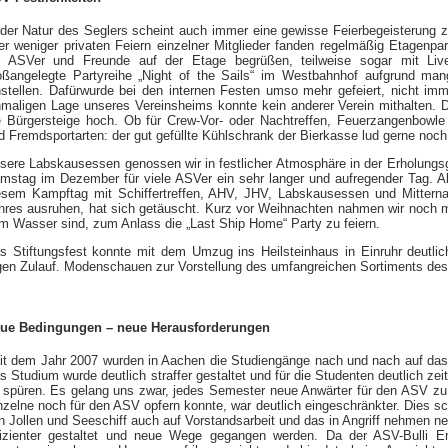
 der Natur des Seglers scheint auch immer eine gewisse Feierbegeisterung 
er weniger privaten Feiern einzelner Mitglieder fanden regelmäßig Etagenpa
r ASVer und Freunde auf der Etage begrüßen, teilweise sogar mit Liv
oßangelegte Partyreihe „Night of the Sails“ im Westbahnhof aufgrund man
nstellen. Dafürwurde bei den internen Festen umso mehr gefeiert, nicht im
nmaligen Lage unseres Vereinsheims konnte kein anderer Verein mithalten. D
e Bürgersteige hoch. Ob für Crew-Vor- oder Nachtreffen, Feuerzangenbowle
d Fremdsportarten: der gut gefüllte Kühlschrank der Bierkasse lud gerne noch
sere Labskausessen genossen wir in festlicher Atmosphäre in der Erholungsg
mstag im Dezember für viele ASVer ein sehr langer und aufregender Tag. A
esem Kampftag mit Schiffertreffen, AHV, JHV, Labskausessen und Mittern
hres ausruhen, hat sich getäuscht. Kurz vor Weihnachten nahmen wir noch m
m Wasser sind, zum Anlass die „Last Ship Home“ Party zu feiern.
s Stiftungsfest konnte mit dem Umzug ins Heilsteinhaus in Einruhr deutlich
gen Zulauf. Modenschauen zur Vorstellung des umfangreichen Sortiments de
ue Bedingungen – neue Herausforderungen
it dem Jahr 2007 wurden in Aachen die Studiengänge nach und nach auf das
s Studium wurde deutlich straffer gestaltet und für die Studenten deutlich ze
 spüren. Es gelang uns zwar, jedes Semester neue Anwärter für den ASV zu b
nzelne noch für den ASV opfern konnte, war deutlich eingeschränkter. Dies s
n Jollen und Seeschiff auch auf Vorstandsarbeit und das in Angriff nehmen ne
fizienter gestaltet und neue Wege gegangen werden. Da der ASV-Bulli En