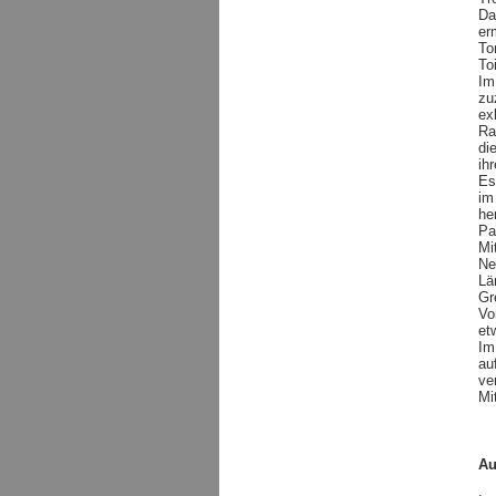
Da
er
To
To
Im
zu
ex
Ra
di
ih
Es
im
he
Pa
Mi
Ne
Lä
Gr
Vo
et
Im
au
ve
Mi
Au