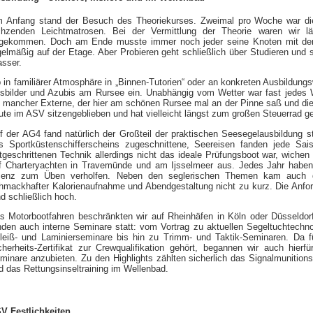
 Anfang stand der Besuch des Theoriekurses. Zweimal pro Woche war die
chzenden Leichtmatrosen. Bei der Vermittlung der Theorie waren wir län
gekommen. Doch am Ende musste immer noch jeder seine Knoten mit de
gelmäßig auf der Etage. Aber Probieren geht schließlich über Studieren und s
sser.
 in familiärer Atmosphäre in „Binnen-Tutorien“ oder an konkreten Ausbildun
sbilder und Azubis am Rursee ein. Unabhängig vom Wetter war fast jedes 
 mancher Externe, der hier am schönen Rursee mal an der Pinne saß und die
ute im ASV sitzengeblieben und hat vielleicht längst zum großen Steuerrad ge
f der AG4 fand natürlich der Großteil der praktischen Seesegelausbildung s
s Sportküstenschifferscheins zugeschnittene, Seereisen fanden jede Sai
rtgeschrittenen Technik allerdings nicht das ideale Prüfungsboot war, wiche
f Charteryachten in Travemünde und am Ijsselmeer aus. Jedes Jahr haben
zenz zum Üben verholfen. Neben den seglerischen Themen kam auch die
hmackhafter Kalorienaufnahme und Abendgestaltung nicht zu kurz. Die Anfo
nd schließlich hoch.
s Motorbootfahren beschränkten wir auf Rheinhäfen in Köln oder Düsseldor
nden auch interne Seminare statt: vom Vortrag zu aktuellen Segeltuchtechn
leiß- und Laminierseminare bis hin zu Trimm- und Taktik-Seminaren. Da 
cherheits-Zertifikat zur Crewqualifikation gehört, begannen wir auch hierf
minare anzubieten. Zu den Highlights zählten sicherlich das Signalmunition
d das Rettungsinseltraining im Wellenbad.
V Festlichkeiten