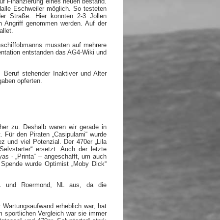
auf Finanzierung eines neuen bestand.
Halle Eschweiler möglich. So testeten
er Straße. Hier konnten 2-3 Jollen
in Angriff genommen werden. Auf der
llet.
eschiffobmanns mussten auf mehrere
mentation entstanden das AG4-Wiki und
Beruf stehender Inaktiver und Alter
fgaben opferten.
her zu. Deshalb waren wir gerade in
t. Für den Piraten „Casipulami“ wurde
z und viel Potenzial. Der 470er „Lila
elvstarter“ ersetzt. Auch der letzte
yas - „Printa“ – angeschafft, um auch
e Spende wurde Optimist „Moby Dick“
NL und Roermond, NL aus, da die
Wartungsaufwand erheblich war, hat
m sportlichen Vergleich war sie immer