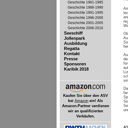
Geschichte 1981-1985
Geschichte 1986-1990
Am
Geschichte 1991-1995
le
an
Geschichte 1996-2000
re
Geschichte 2001-2005
Wa
Geschichte 2006-2010
Seeschiff
Ob
Au
Jollenpark
So
Ausbildung
he
Regatta
Kontakt
Au
Presse
de
fo
Sponsoren
au
Karibik 2018
Li
sc
si
Da
fa
Kaufen Sie über den ASV
Sp
bei
Amazon
ein! Als
Si
Se
Amazon-Partner verdienen
un
wir an qualifizierten
Verkäufen.
AS